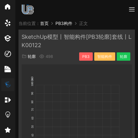
所有分类
当前位置：
首页
PB3构件
正文
SketchUp模型丨智能构件[PB3轮廓]套线丨L
Vray
Enscape
PB3构件
构件
轮廓
K00122
免费模型
En精选集
Vray材质
EN材质
轮廓
498
PB3
智能构件
轮廓
贴图