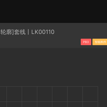
有分类
cape
PB3构件
构件
轮廓
免费模型
En精选集
3轮廓]套线丨LK00110
贴图
PB3
智能构件