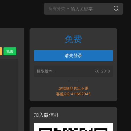
所有分类
免费
Vray材质
轮廓
请先登录
模型版本：
7.0-2018
虚拟物品售出不退
客服QQ:411692045
加入微信群