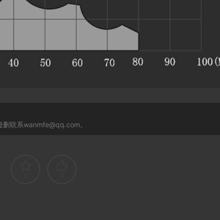
系wanmfe@qq.com。
1
0