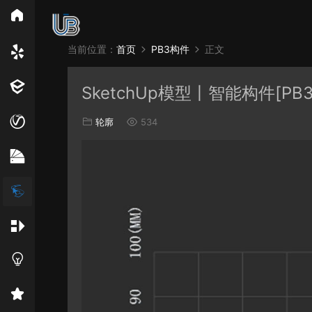
所
当前位置：
首页
PB3构件
正文
Vray
Ens
SketchUp模型丨智能构件[PB
EN材质
轮廓
534