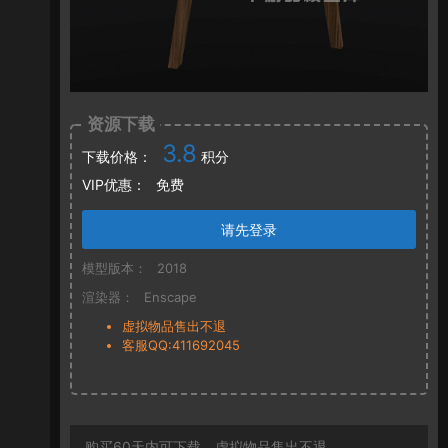
资源下载
3.8
下载价格：
积分
VIP优惠：
免费
请先登录
模型版本：
2018
渲染器：
Enscape
虚拟物品售出不退
客服QQ:411692045
购买60天内可下载，虚拟物品售出不退。