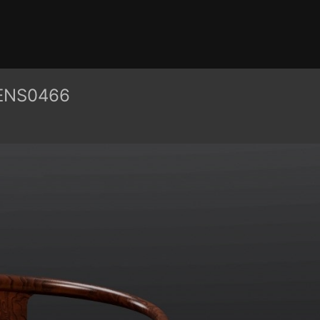
有分类
cape
PB3构件
构件
轮廓
免费模型
En精选集
NS0466
贴图