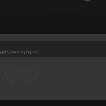
系wanmfe@qq.com。
0
0