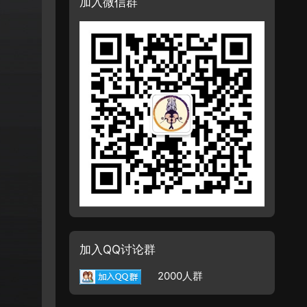
加入微信群
加入QQ讨论群
2000人群