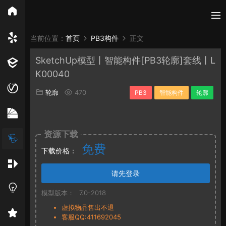
所有分类
当前位置：
首页
PB3构件
正文
SketchUp模型丨智能构件[PB3轮廓]套线丨L
Vray
Enscape
PB3构件
构件
轮廓
K00040
免费模型
En精选集
Vray材质
EN材质
轮廓
470
PB3
智能构件
轮廓
贴图
资源下载
免费
下载价格：
请先登录
模型版本：
7.0-2018
虚拟物品售出不退
客服QQ:411692045