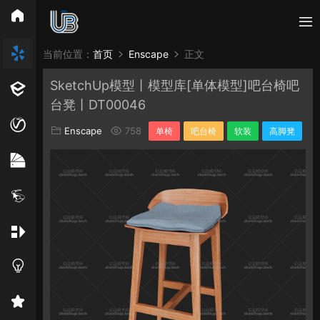
所有分类
当前位置：
首页
Enscape
正文
SketchUp模型丨模型库[单体模型]吧台椅吧
Vray
Enscape
PB3构件
构件
轮廓
台凳丨DT00046
免费模型
En精选集
Vray材质
EN材质
Enscape
758
单椅
吧台椅
软装
高脚凳
贴图