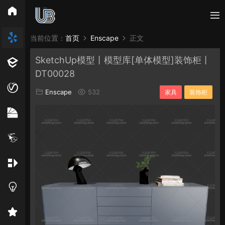
所有分类
当前位置：
首页
Enscape
正文
SketchUp模型丨模型库[单体模型]装饰柜丨
Vray
Enscape
PB3构件
构件
轮廓
DT00028
免费模型
En精选集
Vray材质
EN材质
Enscape
532
家具
装饰柜
贴图