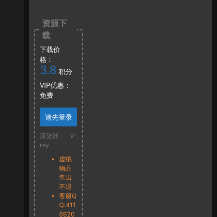
资源下
载
下载价
格：
3.8
积分
VIP优惠：
免费
请先登录
渲染器：
V-
ray
虚拟
物品
售出
不退
客服Q
Q:411
6920