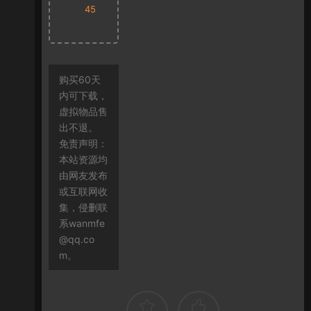
45
购买60天
内可下载，
虚拟物品售
出不退。
免责声明：
本站资源均
由网友发布
或互联网收
集，侵删联
系wanmfe
@qq.co
m。