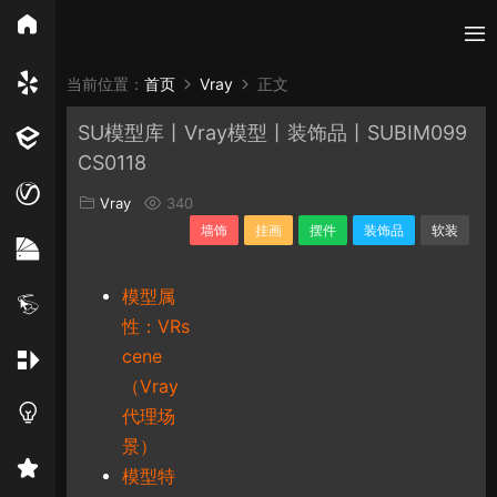
所有分类
当前位置：
首页
Vray
正文
SU模型库丨Vray模型丨装饰品丨SUBIM099
Vray
Enscape
PB3构件
构件
轮廓
CS0118
免费模型
En精选集
Vray材质
EN材质
Vray
340
贴图
墙饰
挂画
摆件
装饰品
软装
模型属
性：VRs
cene
（Vray
代理场
景）
模型特