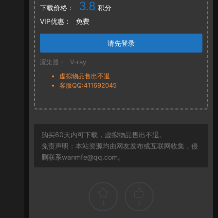
3.8
下载价格：
积分
VIP优惠：
免费
请先登录
渲染器：
V-ray
虚拟物品售出不退
客服QQ:411692045
购买60天内可下载，虚拟物品售出不退。
免责声明：本站资源均由网友发布或互联网收集，侵
删联系wanmfe@qq.com。
1
0