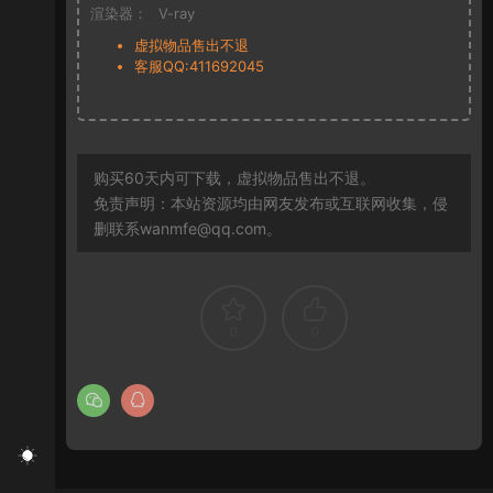
渲染器：
V-ray
虚拟物品售出不退
客服QQ:411692045
购买60天内可下载，虚拟物品售出不退。
免责声明：本站资源均由网友发布或互联网收集，侵
删联系wanmfe@qq.com。
0
0