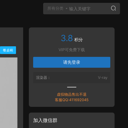
所有分类
3.8
Vray材质
积分
VIP可免费下载
餐桌椅
请先登录
渲染器：
V-ray
虚拟物品售出不退
客服QQ:411692045
加入微信群