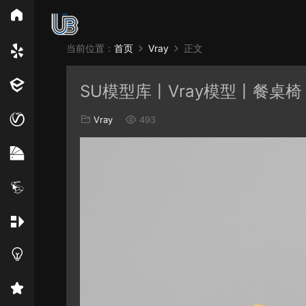
所
当前位置：
首页
Vray
正文
Vray
Ens
SU模型库丨Vray模型丨餐桌椅丨S
EN材质
Vray
493