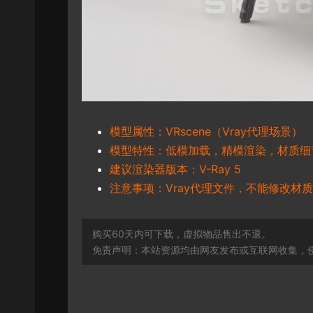
模型属性：VRscene（Vray代理场景）
模型特性：低模加载，精模渲染，材质细
建议渲染器版本：V-Ray 5
注意事项：Vray代理文件，不能修改材质
购买60天内可下载，虚拟物品售出不退。
免责声明：本站资源均由网友发布或互联网收集，侵删联