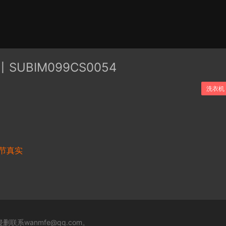
有分类
cape
PB3构件
构件
轮廓
免费模型
En精选集
UBIM099CS0054
贴图
洗衣机
节真实
系wanmfe@qq.com。