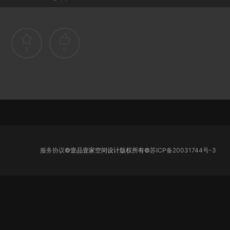
1
0
服务协议
©壹品壹家空间设计版权所有©
苏ICP备20031744号-3