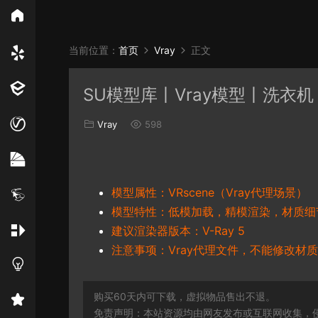
所
当前位置：
首页
Vray
正文
Vray
Ens
SU模型库丨Vray模型丨洗衣机丨S
EN材质
Vray
598
模型属性：VRscene（Vray代理场景）
模型特性：低模加载，精模渲染，材质细
建议渲染器版本：V-Ray 5
注意事项：Vray代理文件，不能修改材质
购买60天内可下载，虚拟物品售出不退。
免责声明：本站资源均由网友发布或互联网收集，侵删联