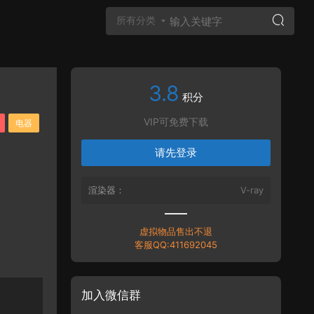
所有分类
3.8
Vray材质
积分
VIP可免费下载
电器
请先登录
渲染器：
V-ray
虚拟物品售出不退
客服QQ:411692045
加入微信群