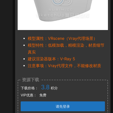
模型属性：VRscene（Vray代理场景）
模型特性：低模加载，精模渲染，材质细节
真实
建议渲染器版本：V-Ray 5
注意事项：Vray代理文件，不能修改材质
资源下载
3.8
下载价格：
积分
VIP优惠：
免费
请先登录