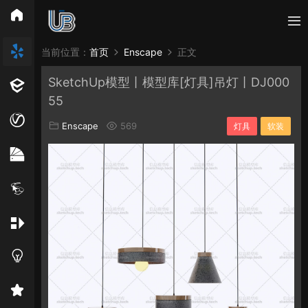
所有分类
当前位置：
首页
Enscape
正文
SketchUp模型丨模型库[灯具]吊灯丨DJ000
Vray
Enscape
PB3构件
构件
轮廓
55
免费模型
En精选集
Vray材质
EN材质
Enscape
569
灯具
软装
贴图