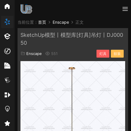
所有分类
当前位置：
首页
Enscape
正文
SketchUp模型丨模型库[灯具]吊灯丨DJ000
Vray
Enscape
PB3构件
构件
轮廓
50
免费模型
En精选集
Vray材质
EN材质
Enscape
551
灯具
软装
贴图