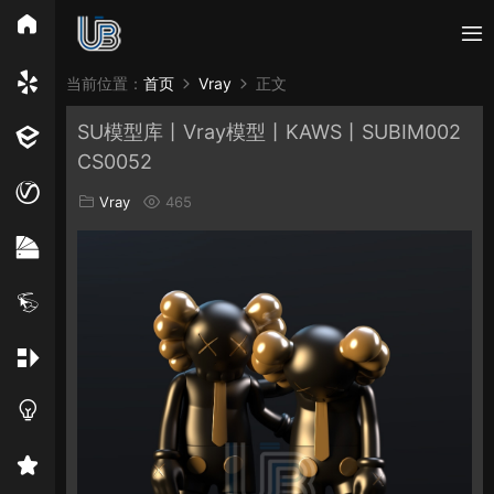
所有分类
当前位置：
首页
Vray
正文
SU模型库丨Vray模型丨KAWS丨SUBIM002
Vray
Enscape
PB3构件
构件
轮廓
CS0052
免费模型
En精选集
Vray材质
EN材质
Vray
465
贴图