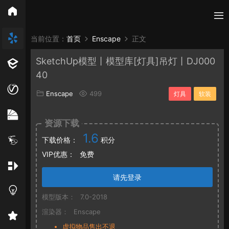
所有分类
当前位置：
首页
Enscape
正文
SketchUp模型丨模型库[灯具]吊灯丨DJ000
Vray
Enscape
PB3构件
构件
轮廓
40
免费模型
En精选集
Vray材质
EN材质
Enscape
499
灯具
软装
贴图
资源下载
1.6
下载价格：
积分
VIP优惠：
免费
请先登录
模型版本：
7.0-2018
渲染器：
Enscape
虚拟物品售出不退