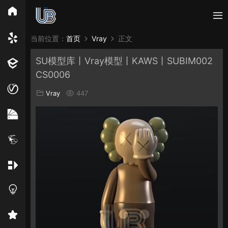
所有分类
当前位置：
首页
Vray
正文
SU模型库丨Vray模型丨KAWS丨SUBIM002
Vray
Enscape
PB3构件
构件
轮廓
CS0006
免费模型
En精选集
Vray材质
EN材质
Vray
447
贴图