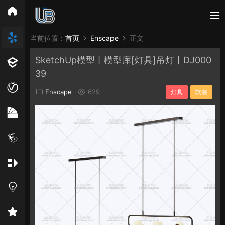
所有分类
当前位置：
首页
Enscape
正文
SketchUp模型丨模型库[灯具]吊灯丨DJ000
Vray
Enscape
PB3构件
构件
轮廓
39
免费模型
En精选集
Vray材质
EN材质
Enscape
629
灯具
软装
贴图