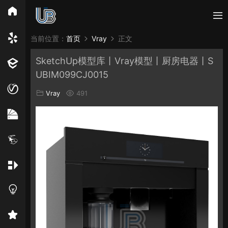
所有分类
当前位置：
首页
Vray
正文
SketchUp模型库丨Vray模型丨厨房电器丨S
Vray
Enscape
PB3构件
构件
轮廓
UBIM099CJ0015
免费模型
En精选集
Vray材质
EN材质
Vray
491
贴图