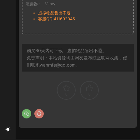
渲染器：
V-ray
虚拟物品售出不退
客服QQ:411692045
购买60天内可下载，虚拟物品售出不退。
免责声明：本站资源均由网友发布或互联网收集，侵
删联系wanmfe@qq.com。
0
0