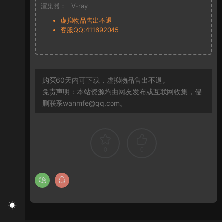
渲染器：
V-ray
虚拟物品售出不退
客服QQ:411692045
购买60天内可下载，虚拟物品售出不退。
免责声明：本站资源均由网友发布或互联网收集，侵
删联系wanmfe@qq.com。
0
0