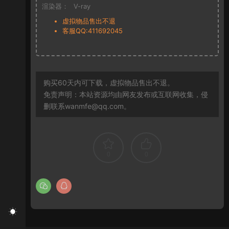
渲染器：
V-ray
虚拟物品售出不退
客服QQ:411692045
购买60天内可下载，虚拟物品售出不退。
免责声明：本站资源均由网友发布或互联网收集，侵
删联系wanmfe@qq.com。
0
0