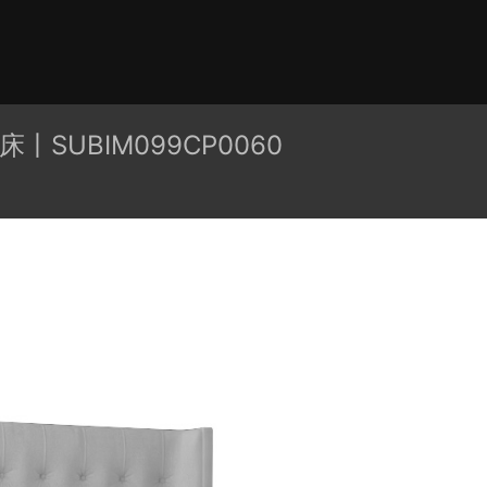
有分类
cape
PB3构件
构件
轮廓
免费模型
En精选集
床丨SUBIM099CP0060
贴图