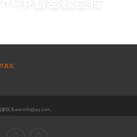
节真实
系wanmfe@qq.com。