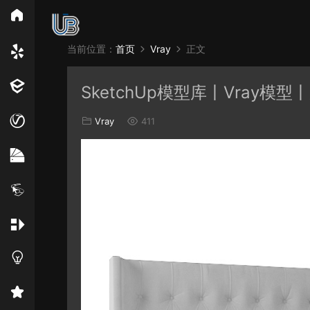
所
当前位置：
首页
Vray
正文
Vray
Ens
SketchUp模型库丨Vray模型丨
EN材质
Vray
411