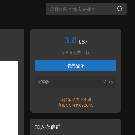
所有分类
3.8
Vray材质
积分
VIP可免费下载
请先登录
渲染器：
V-ray
虚拟物品售出不退
客服QQ:411692045
加入微信群