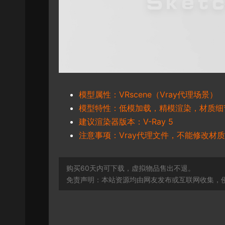
模型属性：VRscene（Vray代理场景）
模型特性：低模加载，精模渲染，材质细
建议渲染器版本：V-Ray 5
注意事项：Vray代理文件，不能修改材质
购买60天内可下载，虚拟物品售出不退。
免责声明：本站资源均由网友发布或互联网收集，侵删联