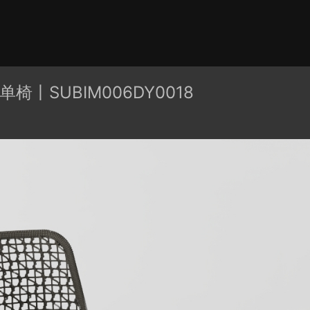
有分类
cape
PB3构件
构件
轮廓
免费模型
En精选集
单椅丨SUBIM006DY0018
贴图