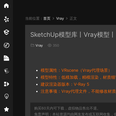
所
当前位置：
首页
Vray
正文
Vray
Ens
SketchUp模型库丨Vray模型丨
EN材质
Vray
350
模型属性：VRscene（Vray代理场景）
模型特性：低模加载，精模渲染，材质细
建议渲染器版本：V-Ray 5
注意事项：Vray代理文件，不能修改材质
购买60天内可下载，虚拟物品售出不退。
免责声明：本站资源均由网友发布或互联网收集，侵删联