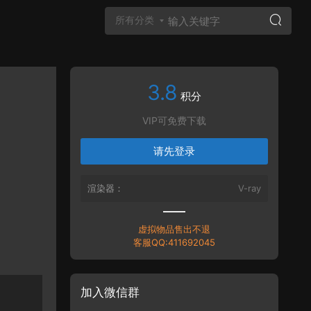
所有分类
3.8
Vray材质
积分
VIP可免费下载
请先登录
渲染器：
V-ray
虚拟物品售出不退
客服QQ:411692045
加入微信群