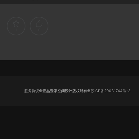
1
0
服务协议
©壹品壹家空间设计版权所有©
苏ICP备20031744号-3