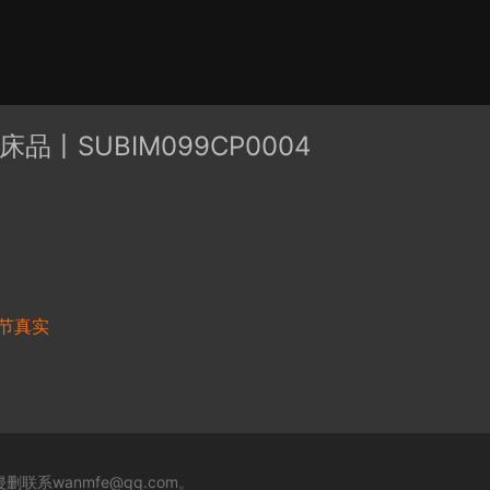
有分类
cape
PB3构件
构件
轮廓
免费模型
En精选集
床品丨SUBIM099CP0004
贴图
节真实
系wanmfe@qq.com。