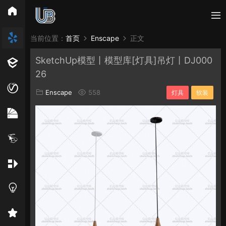
所有分类
当前位置：
首页
Enscape
正文
SketchUp模型丨模型库[灯具]吊灯丨DJ000
Vray
Enscape
PB3构件
构件
轮廓
26
免费模型
En精选集
Vray材质
EN材质
Enscape
558
灯具
软装
贴图