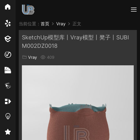
所有分类
当前位置：
首页
Vray
正文
SketchUp模型库丨Vray模型丨凳子丨SUBI
Vray
Enscape
PB3构件
构件
轮廓
M002DZ0018
免费模型
En精选集
Vray材质
EN材质
Vray
409
贴图