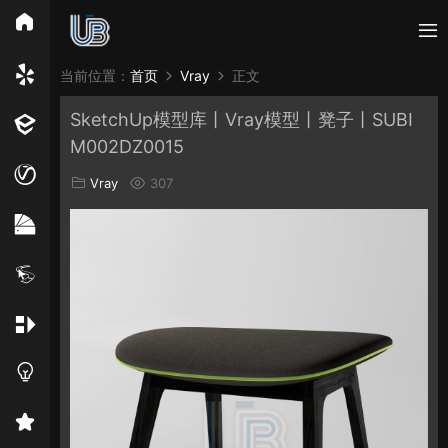
所有分类
当前位置：
首页
Vray
正文
SketchUp模型库丨Vray模型丨凳子丨SUBI
Vray
Enscape
PB3构件
构件
轮廓
M002DZ0015
免费模型
En精选集
Vray材质
EN材质
Vray
307
贴图