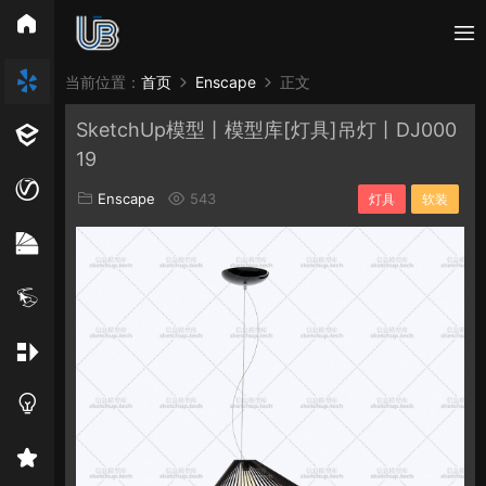
所有分类
当前位置：
首页
Enscape
正文
SketchUp模型丨模型库[灯具]吊灯丨DJ000
Vray
Enscape
PB3构件
构件
轮廓
19
免费模型
En精选集
Vray材质
EN材质
Enscape
543
灯具
软装
贴图