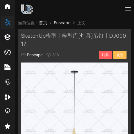
所有分类
当前位置：
首页
Enscape
正文
SketchUp模型丨模型库[灯具]吊灯丨DJ000
Vray
Enscape
PB3构件
构件
轮廓
17
免费模型
En精选集
Vray材质
EN材质
Enscape
818
灯具
软装
贴图