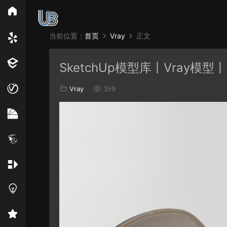
所
当前位置：
首页
Vray
正文
Vray
Ens
SketchUp模型库丨Vray模型丨
EN材质
Vray
359