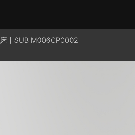
有分类
cape
PB3构件
构件
轮廓
免费模型
En精选集
床丨SUBIM006CP0002
贴图