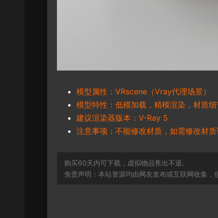
模型属性：VRscene（Vray代理场景）
模型特性：低模加载，精模渲染，材质细
建议渲染器版本：V-Ray 5
注意事项：不能修改材质，如需修改材质
购买60天内可下载，虚拟物品售出不退。
免责声明：本站资源均由网友发布或互联网收集，侵删联