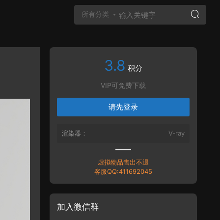
所有分类
3.8
Vray材质
积分
VIP可免费下载
请先登录
渲染器：
V-ray
虚拟物品售出不退
客服QQ:411692045
加入微信群