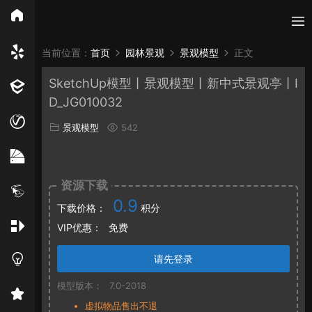
所有分类
当前位置：
首页
园林景观
景观模型
正文
SketchUp模型丨景观模型丨新中式景观亭丨I
Vray
Enscape
PB3构件
构件
轮廓
D_JG010032
免费模型
En精选集
Vray材质
EN材质
景观模型
542
贴图
资源下载
0.9
下载价格：
积分
VIP优惠：
免费
请先登录
模型版本：
7.0-2018
虚拟物品售出不退