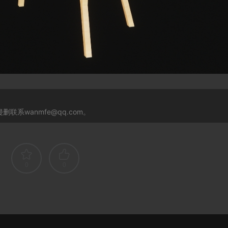
系wanmfe@qq.com。
0
0