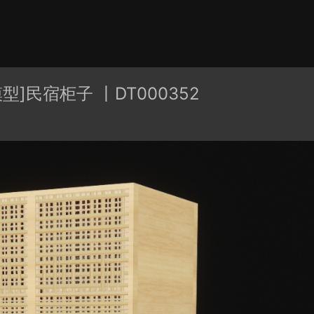
有分类
cape
PB3构件
构件
轮廓
免费模型
En精选集
型]民宿柜子 丨DT000352
贴图