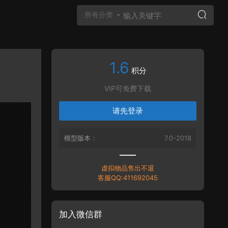
所有分类
1.6
Vray材质
积分
VIP可免费下载
请先登录
模型版本：
7.0-2018
虚拟物品售出不退
客服QQ:411692045
加入微信群