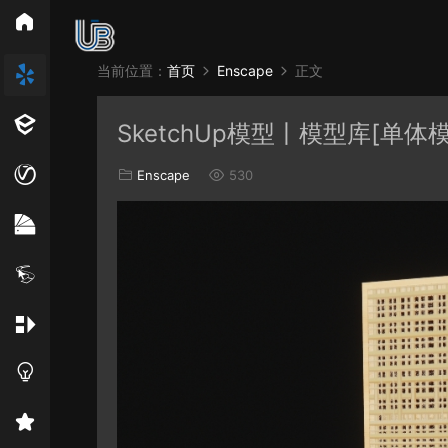
所
当前位置：
首页
Enscape
正文
Vray
Ens
SketchUp模型丨模型库[单体模
EN材质
Enscape
530