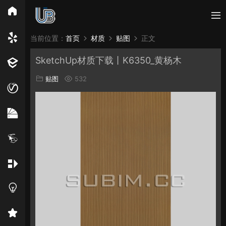
所有分类
当前位置：
首页
材质
贴图
正文
SketchUp材质下载丨K6350_黄杨木
Vray
Enscape
PB3构件
构件
轮廓
贴图
532
免费模型
En精选集
Vray材质
EN材质
贴图