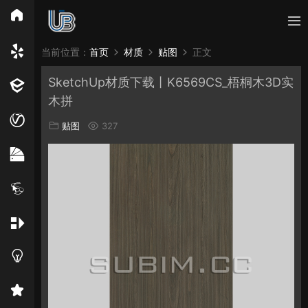
所有分类
当前位置：
首页
材质
贴图
正文
SketchUp材质下载丨K6569CS_梧桐木3D实
Vray
Enscape
PB3构件
构件
轮廓
木拼
免费模型
En精选集
Vray材质
EN材质
贴图
327
贴图