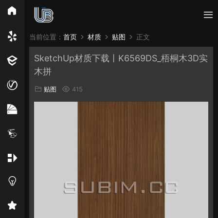
所有分类
当前位置：
首页
材质
贴图
正文
SketchUp材质下载丨K6569DS_梧桐木3D实
Vray
Enscape
PB3构件
构件
轮廓
木拼
免费模型
En精选集
Vray材质
EN材质
贴图
415
贴图