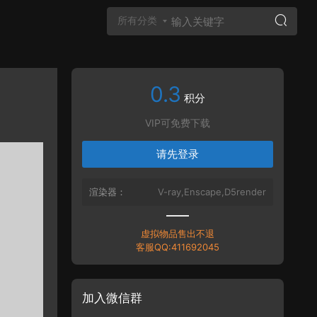
所有分类
0.3
Vray材质
积分
VIP可免费下载
请先登录
渲染器：
V-ray,Enscape,D5render
虚拟物品售出不退
客服QQ:411692045
加入微信群