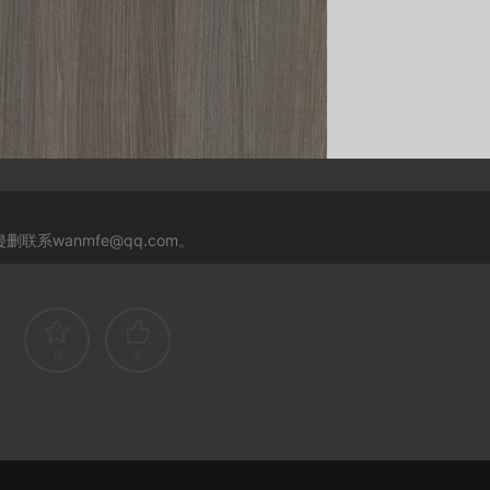
系wanmfe@qq.com。
0
0