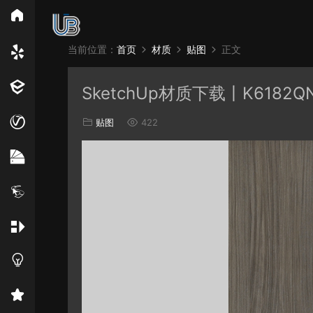
所
当前位置：
首页
材质
贴图
正文
Vray
Ens
SketchUp材质下载丨K618
EN材质
贴图
422