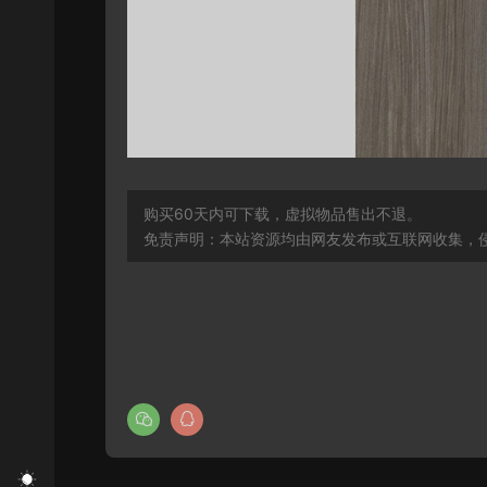
购买60天内可下载，虚拟物品售出不退。
免责声明：本站资源均由网友发布或互联网收集，侵删联