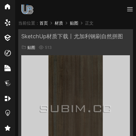
所有分类
当前位置：
首页
材质
贴图
正文
SketchUp材质下载丨尤加利钢刷自然拼图
Vray
Enscape
PB3构件
构件
轮廓
贴图
513
免费模型
En精选集
Vray材质
EN材质
贴图