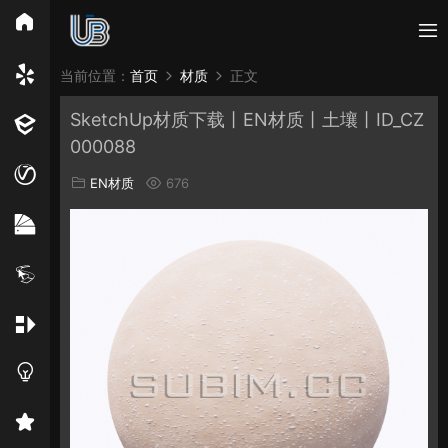
所有分类
当前位置：
首页
材质
正文
SketchUp材质下载丨EN材质丨土壤丨ID_CZ
Vray
Enscape
PB3构件
构件
轮廓
000088
免费模型
En精选集
Vray材质
EN材质
EN材质
676
贴图