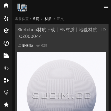
所有分类
当前位置：
首页
材质
正文
Sketchup材质下载丨EN材质丨地毯材质丨ID
Vray
Enscape
PB3构件
构件
轮廓
_CZ000044
免费模型
En精选集
Vray材质
EN材质
EN材质
628
贴图