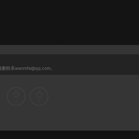
系wanmfe@qq.com。
1
0