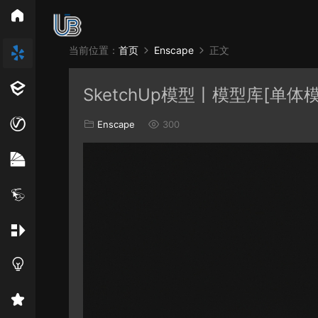
所
当前位置：
首页
Enscape
正文
Vray
Ens
SketchUp模型丨模型库[单体
EN材质
Enscape
300