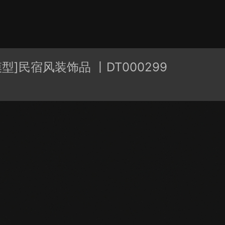
有分类
cape
PB3构件
构件
轮廓
免费模型
En精选集
模型]民宿风装饰品 丨DT000299
贴图