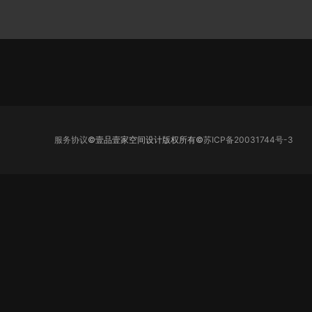
服务协议
©壹品壹家空间设计版权所有©
苏ICP备20031744号-3