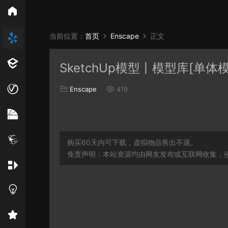
所
当前位置：
首页
Enscape
正文
Vray
Ens
SketchUp模型丨模型库[单体
EN材质
Enscape
419
购买60天内可下载，虚拟物品售出不退。
免责声明：本站资源均由网友发布或互联网收集，侵删联