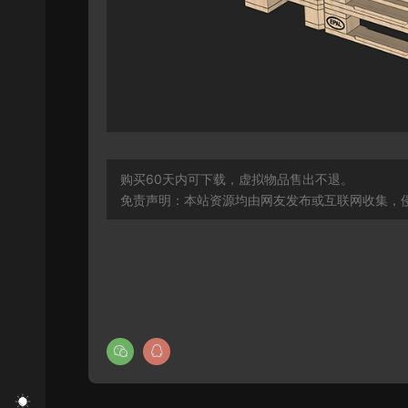
购买60天内可下载，虚拟物品售出不退。
免责声明：本站资源均由网友发布或互联网收集，侵删联