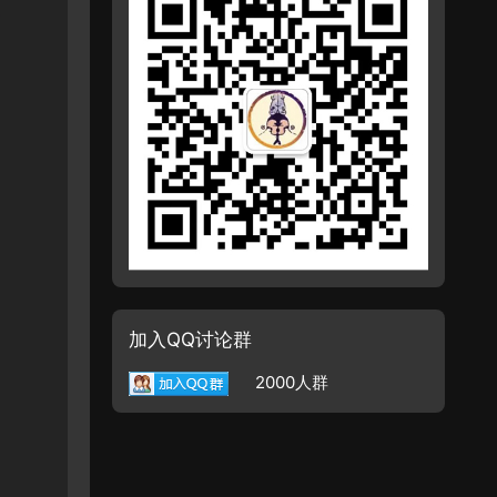
加入QQ讨论群
2000人群