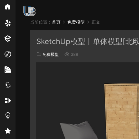
所
当前位置：
首页
免费模型
正文
Vray
Ens
SketchUp模型丨单体模型[北
EN材质
免费模型
388