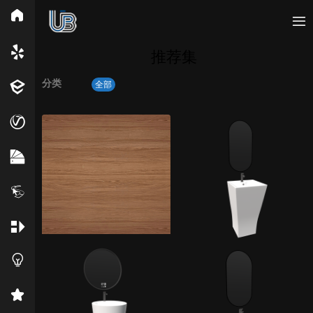
所有分类
推荐集
分类
全部
Vray
Enscape
PB3构件
构件
轮廓
免费模型
En精选集
Vray材质
EN材质
贴图